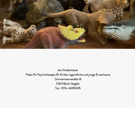
Jan Moldenhauer
Praxis für Psychotherapie für Kinder
Jugendliche und junge Erwachsene
Zimmermannstraße 14
12163 Berlin Steglitz
Tel.: 0176-34351435