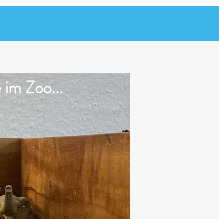
e im
Zoo...